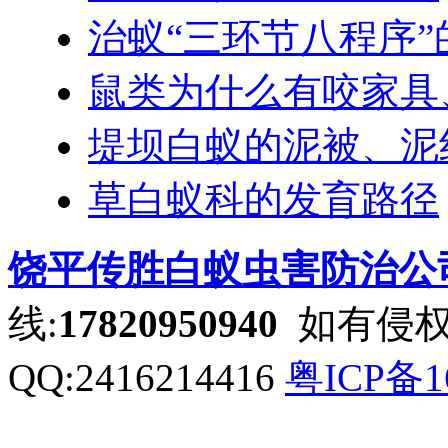
治蚁“三环节八程序”
鼠类为什么有咬家具
堤坝白蚁的泥被、泥
草白蚁科的发育路径
饶平传胜白蚁虫害防治公
线:
17820950940
如有侵权
QQ:2416214416
粤ICP备1