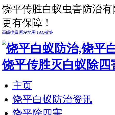
饶平传胜白蚁虫害防治有限
更有保障！
高级搜索
|
网站地图
|
TAG标签
主页
饶平白蚁防治资讯
饶平除四害