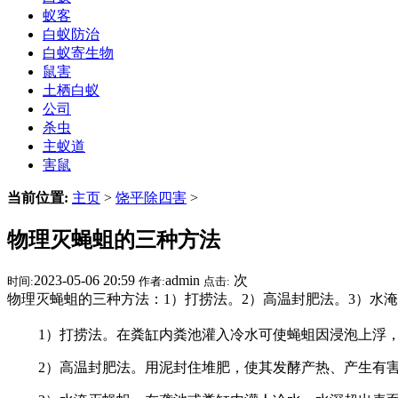
蚁客
白蚁防治
白蚁寄生物
鼠害
土栖白蚁
公司
杀虫
主蚁道
害鼠
当前位置:
主页
>
饶平除四害
>
物理灭蝇蛆的三种方法
2023-05-06 20:59
admin
次
时间:
作者:
点击:
物理灭蝇蛆的三种方法：1）打捞法。2）高温封肥法。3）水
1）打捞法。在粪缸内粪池灌入冷水可使蝇蛆因浸泡上浮，
2）高温封肥法。用泥封住堆肥，使其发酵产热、产生有害