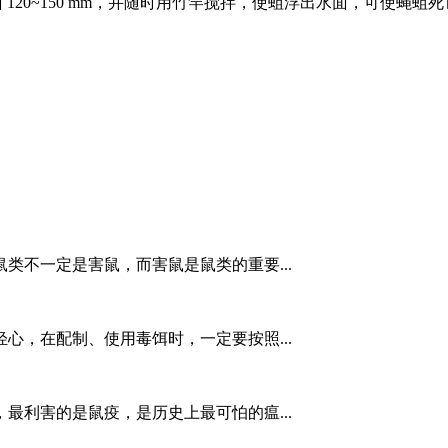
0~150 mm，并随时用竹竿搅拌，使蛆浮出水面，可使蝇蛆死
类不一定是害鼠，而害鼠是鼠类的重要...
心，在配制、使用毒饵时，一定要按照...
最利害的是鼠疫，是历史上最可怕的瘟...