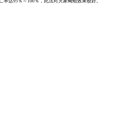
亡率达95％～100％，此法对灭家蝇蛆效果较好。