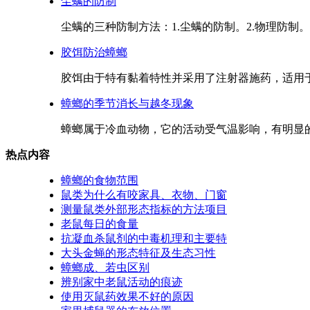
尘螨的防制
尘螨的三种防制方法：1.尘螨的防制。2.物理防制。3.
胶饵防治蟑螂
胶饵由于特有黏着特性并采用了注射器施药，适用于各
蟑螂的季节消长与越冬现象
蟑螂属于冷血动物，它的活动受气温影响，有明显的季
热点内容
蟑螂的食物范围
鼠类为什么有咬家具、衣物、门窗
测量鼠类外部形态指标的方法项目
老鼠每日的食量
抗凝血杀鼠剂的中毒机理和主要特
大头金蝇的形态特征及生态习性
蟑螂成、若虫区别
辨别家中老鼠活动的痕迹
使用灭鼠药效果不好的原因