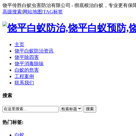
饶平传胜白蚁虫害防治有限公司 - 彻底根治白蚁，专业更有保
高级搜索
|
网站地图
|
TAG标签
主页
饶平白蚁防治资讯
饶平除四害
饶平消毒除味
白蚁的危害
工程案例
联系我们
搜索
搜索
热门标签:
白蚁