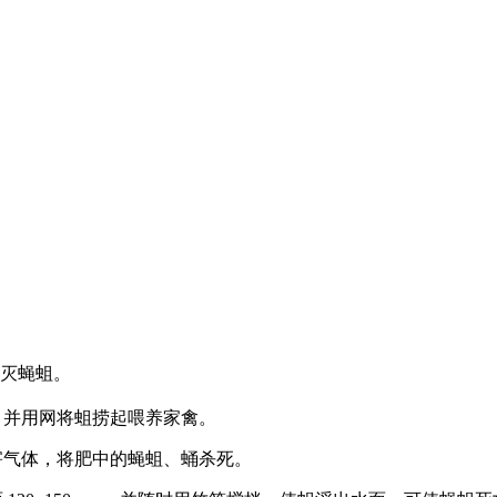
淹灭蝇蛆。
并用网将蛆捞起喂养家禽。
气体，将肥中的蝇蛆、蛹杀死。