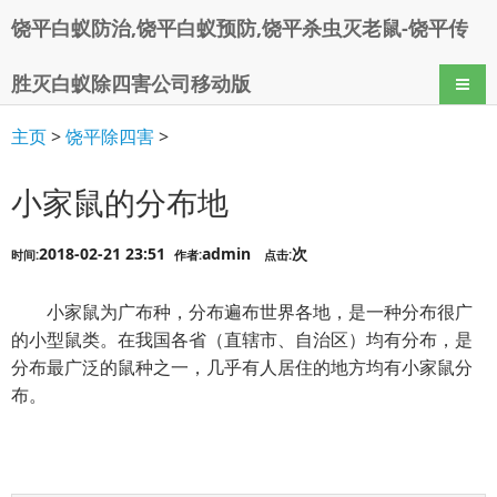
饶平白蚁防治,饶平白蚁预防,饶平杀虫灭老鼠-饶平传
胜灭白蚁除四害公司移动版
导航
主页
>
饶平除四害
>
小家鼠的分布地
2018-02-21 23:51
admin
次
时间:
作者:
点击:
小家鼠为广布种，分布遍布世界各地，是一种分布很广
的小型鼠类。在我国各省（直辖市、自治区）均有分布，是
分布最广泛的鼠种之一，几乎有人居住的地方均有小家鼠分
布。