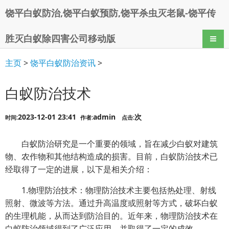
饶平白蚁防治,饶平白蚁预防,饶平杀虫灭老鼠-饶平传
胜灭白蚁除四害公司移动版
导航
主页
>
饶平白蚁防治资讯
>
白蚁防治技术
2023-12-01 23:41
admin
次
时间:
作者:
点击:
白蚁防治研究是一个重要的领域，旨在减少白蚁对建筑
物、农作物和其他结构造成的损害。目前，白蚁防治技术已
经取得了一定的进展，以下是相关介绍：
1.物理防治技术：物理防治技术主要包括热处理、射线
照射、微波等方法。通过升高温度或照射等方式，破坏白蚁
的生理机能，从而达到防治目的。近年来，物理防治技术在
白蚁防治领域得到了广泛应用，并取得了一定的成效。